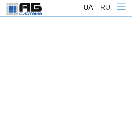
UA
RU
Головна
>
Підтримка
>
Інструкції
>
Налаштування обробки документів в
бухгалтерії