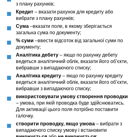
з плану рахунків;
Кредит
– вказати рахунок для кредиту або
вибрати з плану рахунків;
Сума
–вказати поле, в якому зберігається
загальна сума по документу;
% суми
–ввести відсоток від загальної суми по
документу;
Аналітика дебету
– якщо по рахунку дебету
ведеться аналітичний облік, вказати його об’єкти,
вибравши з випадаючого списку;
Аналітика кредиту
– якщо по рахунку кредиту
ведеться аналітичний облік, вказати його об’єкти,
вибравши з випадаючого списку;
використовувати умову створення проводки
– умова, при якій проводка буде здійснюватись.
Для активації цього поля потрібно поставити
галочку.
створити проводку, якщо умова
– вибрати з
випадаючого списку умову і встановити
виконується
або
не виконується
;