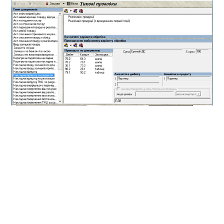
Зайти
Бухгалтерія / Настройка правил
обробки документів в бухгалтерії
;
у вікні
Типи документів
вибрати потрібний тип
документа;
натиснути на проводку, яку потрібно змінити;
натиснути кнопку
Змінити
або клавішу
F2
;
ввести потрібні зміни;
натиснути
ОК
для збереження змін.