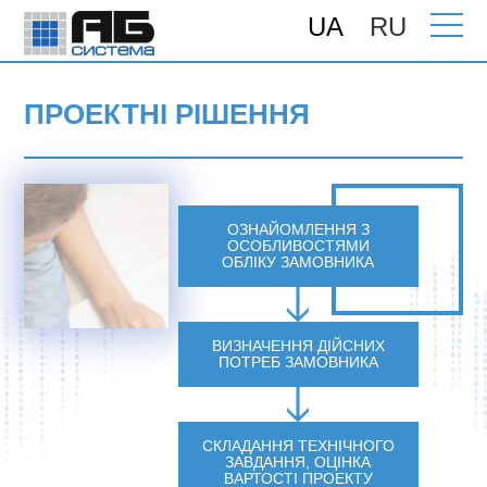
UA
RU
Головна
>
Програми для бізнесу
>
Проектні рішення «під ключ» на базі АБ
ОФІС
ПРОЕКТНІ РІШЕННЯ
ОЗНАЙОМЛЕННЯ З
ОСОБЛИВОСТЯМИ
ОБЛІКУ ЗАМОВНИКА
ВИЗНАЧЕННЯ ДІЙСНИХ
ПОТРЕБ ЗАМОВНИКА
СКЛАДАННЯ ТЕХНІЧНОГО
ЗАВДАННЯ, ОЦІНКА
ВАРТОСТІ ПРОЕКТУ