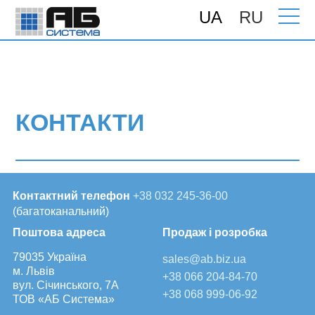
UA
RU
Головна
> Контакти
КОНТАКТИ
Контактний телефон
+38 032 245-36-00
(багатоканальний)
Поштова адреса
Продаж і розробка
79035 Україна
sales@ab.biz.ua
м. Львів
+38 066 204-84-70
вул. Січинського, 7А
+38 068 999-06-92
ТОВ «АБ Система»