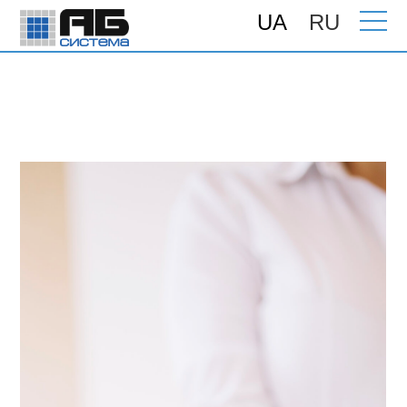
UA
RU
Головна
>
Програми для бізнесу
>
Додаткові модулі
>
Модулі взаємодії
>
Робота з банківським POS-терміналом