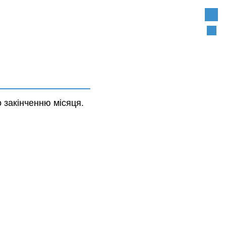
Опис
Закр
 закінченню місяця.