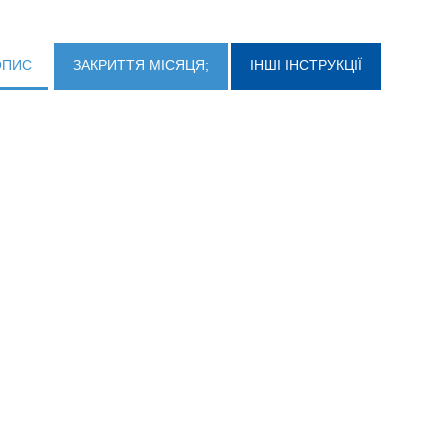
ОПИС
ЗАКРИТТЯ МІСЯЦЯ;
ІНШІ ІНСТРУКЦІЇ