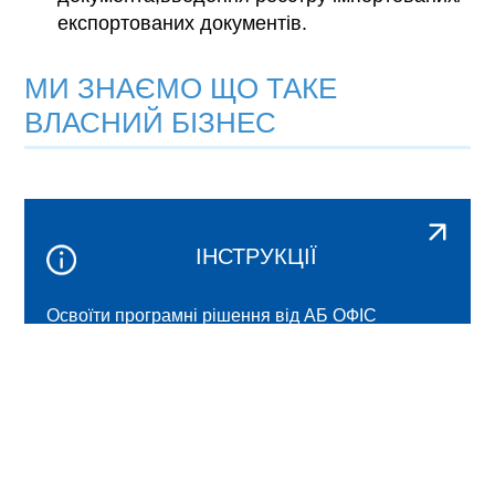
експортованих документів.
МИ ЗНАЄМО ЩО ТАКЕ
ВЛАСНИЙ БІЗНЕС
ІНСТРУКЦІЇ
Освоїти програмні рішення від АБ ОФІС
самостійно легко. Читайте наші навчальні
матеріали, переглядайте відео-огляд, міні-
ролики, і покрокові інструкції з наочними
картинками.