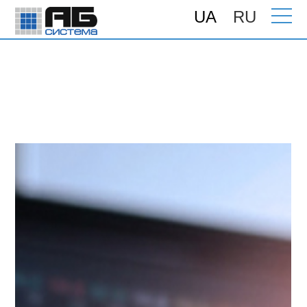
UA
RU
Головна
>
Програми для бізнесу
>
Додаткові модулі
>
Модулі взаємодії
>
Обмін даними