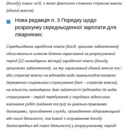
(доходу) таких осіб, з якого фактично сплачено страхові внески
(єдиний внесок).
Нова редакція п. 3 Порядку щодо
розрахунку середньоденної зарплати для
лікарняних:
Середньоденна заробітна плата (дохід, грошове забезпечення)
обчислюється шляхом ділення нарахованої за розрахунковий
період (12 календарних місяців) заробітної плати (доходу,
грошового забезпечення), на яку нарахований єдиний внесок та /
або страхові внески на відповідні види загальнообов’язкового
державного соціального страхування (далі – страхові внески),
на кількість календарних днів зайнятості (відповідно до видів
страхування – період перебування у трудових відносинах,
виконання робіт (надання послуг) за цивільно-правовими
договорами, проходження служби, провадження підприємницької
або іншої діяльності, пов’язаної з отриманням доходу
безпосередньо від такої діяльності) у розрахунковому періоді