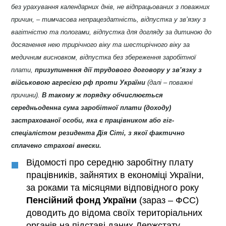
без урахування календарних днів, не відпрацьованих з поважних
причин, – тимчасова непрацездатність, відпустка у зв’язку з
вагітністю та пологами, відпустка для догляду за дитиною до
досягнення нею трирічного віку та шестирічного віку за
медичним висновком, відпустка без збереження заробітної
плати,
призупинення дії трудового договору у зв’язку з
військовою агресією рф проти України
(далі – поважні
причини).
В такому ж порядку обчислюється
середньоденна сума заробітної плати (доходу)
застрахованої особи, яка є працівником або гіг-
спеціалістом резидента Дія Сіті, з якої фактично
сплачено страхові внески.
Відомості про середню заробітну плату
працівників, зайнятих в економіці України,
за роками та місяцями відповідного року
Пенсійний фонд України
(зараз – ФСС)
доводить до відома своїх територіальних
органів на підставі даних Держстату.