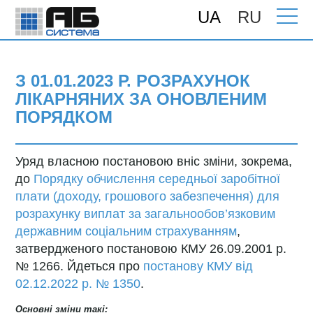
UA
RU
Головна
>
Новини
> з 01.01.2023 р.
розрахунок лікарняних за оновленим
порядком
З 01.01.2023 Р. РОЗРАХУНОК
ЛІКАРНЯНИХ ЗА ОНОВЛЕНИМ
ПОРЯДКОМ
Уряд власною постановою вніс зміни, зокрема,
до
Порядку обчислення середньої заробітної
плати (доходу, грошового забезпечення) для
розрахунку виплат за загальнообов’язковим
державним соціальним страхуванням
,
затвердженого постановою КМУ 26.09.2001 р.
№ 1266. Йдеться про
постанову КМУ від
02.12.2022 р. № 1350
.
Основні зміни такі: