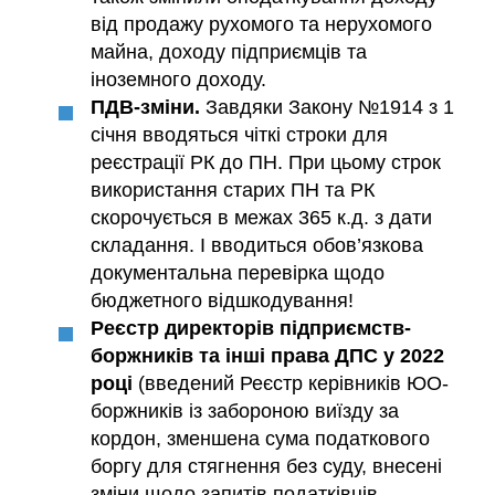
від продажу рухомого та нерухомого
майна, доходу підприємців та
іноземного доходу.
ПДВ-зміни.
Завдяки Закону №1914 з 1
січня вводяться чіткі строки для
реєстрації РК до ПН. При цьому строк
використання старих ПН та РК
скорочується в межах 365 к.д. з дати
складання. І вводиться обов’язкова
документальна перевірка щодо
бюджетного відшкодування!
Реєстр директорів підприємств-
боржників та інші права ДПС у 2022
році
(введений Реєстр керівників ЮО-
боржників із забороною виїзду за
кордон, зменшена сума податкового
боргу для стягнення без суду, внесені
зміни щодо запитів податківців,