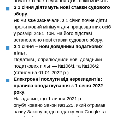
початок їх застосування ДПС поки мовчить.
З 1 січня діятимуть нові ставки судового
збору
.
Як ми вже зазначали, з 1 січня почне діяти
прожитковий мінімум для працездатних осіб
у розмірі 2481 грн. На його підставі
встановлено нові ставки судового збору.
З 1 січня – нові довідники податкових
пільг
.
Податківці оприлюднили нові довідники
податкових пільг — №106/1 та №106/2
(станом на 01.01.2022 р.).
Електронні послуги від нерезидентів:
правила оподаткування з 1 січня 2022
року
.
Нагадаємо, що 1 липня 2021 р.
опубліковано Закон №1525, який отримав
назву Закону щодо податку «на Google та