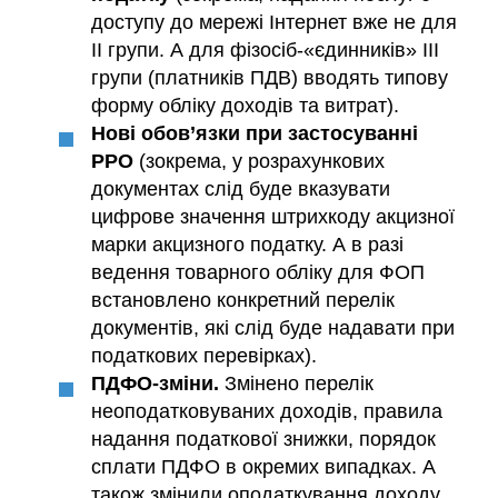
доступу до мережі Інтернет вже не для
ІІ групи. А для фізосіб-«єдинників» ІІІ
групи (платників ПДВ) вводять типову
форму обліку доходів та витрат).
Нові обов’язки при застосуванні
РРО
(зокрема, у розрахункових
документах слід буде вказувати
цифрове значення штрихкоду акцизної
марки акцизного податку. А в разі
ведення товарного обліку для ФОП
встановлено конкретний перелік
документів, які слід буде надавати при
податкових перевірках).
ПДФО-зміни.
Змінено перелік
неоподатковуваних доходів, правила
надання податкової знижки, порядок
сплати ПДФО в окремих випадках. А
також змінили оподаткування доходу