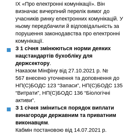
IX «Про електронні комунікації». Він
визначає вичерпний перелік вимог до
учасників ринку електронних комунікацій. У
ньому передбачили й відповідальність за
порушення законодавства про електронні
комунікації.
З 1 січня змінюються норми деяких
нацстандартів бухобліку для
держсектору
.
Наказом Мінфіну від 27.10.2021 р. №
567 внесено уточнення та доповнення до
НП(С)БОДС 123 “Запаси”, НП(С)БОДС 135
“Витрати”, НП(С)БОДС 136 “Біологічні
активи”.
З 1 січня зміниться порядок виплати
винагороди державним та приватним
виконавцям
.
Кабмін постановою від 14.07.2021 р.