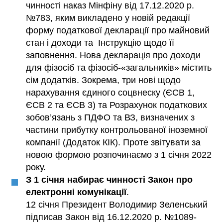
чинності наказ Мінфіну від 17.12.2020 р.
№783, яким викладено у новій редакції
форму податкової декларації про майновий
стан і доходи та Інструкцію щодо її
заповнення. Нова декларація про доходи
для фізосіб та фізосіб-«загальників» містить
сім додатків. Зокрема, три нові щодо
нарахування єдиного соцвнеску (ЄСВ 1,
ЄСВ 2 та ЄСВ 3) та Розрахунок податкових
зобов’язань з ПДФО та ВЗ, визначених з
частини прибутку контрольованої іноземної
компанії (Додаток КІК). Проте звітувати за
новою формою розпочинаємо з 1 січня 2022
року.
З 1 січня набирає чинності Закон про
електронні комунікації
.
12 січня Президент Володимир Зеленський
підписав Закон від 16.12.2020 р. №1089-