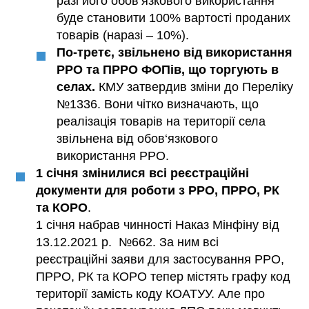
разі його обов’язкового використання
буде становити 100% вартості проданих
товарів (наразі – 10%).
По-третє, звільнено від використання
РРО та ПРРО ФОПів, що торгують в
селах.
КМУ затвердив зміни до Переліку
№1336. Вони чітко визначають, що
реалізація товарів на території села
звільнена від обов‘язкового
використання РРО.
1 січня змінилися всі реєстраційні
документи для роботи з РРО, ПРРО, РК
та КОРО
.
1 січня набрав чинності Наказ Мінфіну від
13.12.2021 р. №662. За ним всі
реєстраційні заяви для застосування РРО,
ПРРО, РК та КОРО тепер містять графу код
території замість коду КОАТУУ. Але про