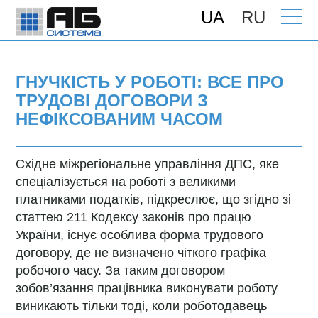
UA
RU
Головна
>
Новини
> Гнучкість у роботі:
Все про трудові договори з нефіксованим
часом
ГНУЧКІСТЬ У РОБОТІ: ВСЕ ПРО
ТРУДОВІ ДОГОВОРИ З
НЕФІКСОВАНИМ ЧАСОМ
Східне міжрегіональне управління ДПС, яке
спеціалізується на роботі з великими
платниками податків, підкреслює, що згідно зі
статтею 211 Кодексу законів про працю
України, існує особлива форма трудового
договору, де не визначено чіткого графіка
робочого часу. За таким договором
зобов’язання працівника виконувати роботу
виникають тільки тоді, коли роботодавець