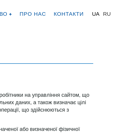
ВО
ПРО НАС
КОНТАКТИ
UA
RU
вробітники на управління сайтом, що
альних даних, а також визначає цілі
операції, що здійснюються з
значеної або визначеної фізичної