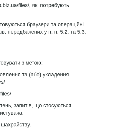
iz.ua/files/, які потребують
стовуються браузери та операційні
 передбачених у п. п. 5.2. та 5.3.
стовувати з метою:
мовлення та (або) укладення
es/
iles/
лень, запитів, що стосуються
ристувача.
 шахрайству.