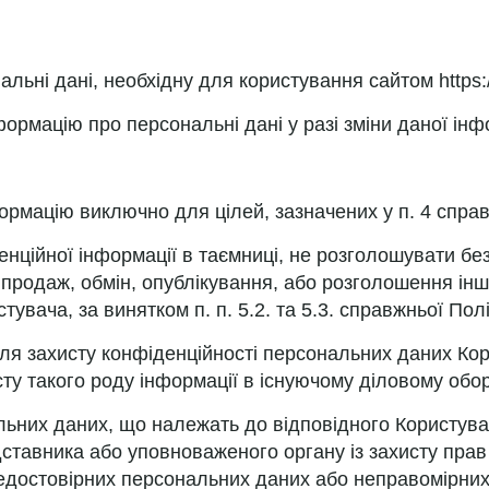
ьні дані, необхідну для користування сайтом https://a
ормацію про персональні дані у разі зміни даної інф
:
ормацію виключно для цілей, зазначених у п. 4 справ
денційної інформації в таємниці, не розголошувати б
и продаж, обмін, опублікування, або розголошення 
вача, за винятком п. п. 5.2. та 5.3. справжньої Пол
для захисту конфіденційності персональних даних Кор
ту такого роду інформації в існуючому діловому обор
льних даних, що належать до відповідного Користува
ставника або уповноваженого органу із захисту прав 
недостовірних персональних даних або неправомірних