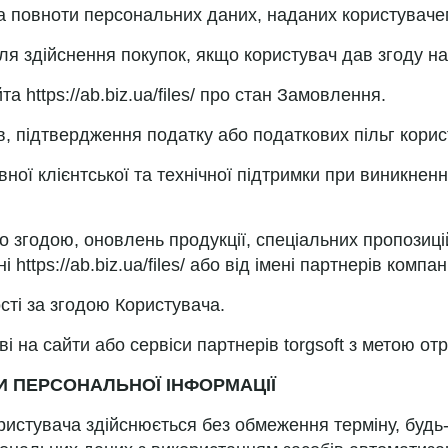
та повноти персональних даних, наданих користуваче
для здійснення покупок, якщо користувач дав згоду на
 https://ab.biz.ua/files/ про стан Замовлення.
в, підтвердження податку або податкових пільг кори
ної клієнтської та технічної підтримки при виникненн
о згодою, оновлень продукції, спеціальних пропозицій
https://ab.biz.ua/files/ або від імені партнерів компані
сті за згодою Користувача.
і на сайти або сервіси партнерів torgsoft з метою от
И ПЕРСОНАЛЬНОЇ ІНФОРМАЦІЇ
ристувача здійснюється без обмеження терміну, будь