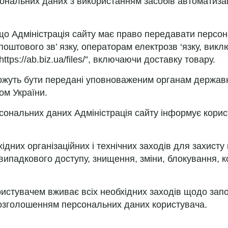
ональних даних з використанням засобів автоматизац
 що Адміністрація сайту має право передавати персона
 поштового зв’ язку, операторам електрозв ‘язку, ви
tps://ab.biz.ua/files/”, включаючи доставку товару.
ожуть бути передані уповноваженим органам державно
ом України.
рсональних даних Адміністрація сайту інформує кори
хідних організаційних і технічних заходів для захист
випадкового доступу, знищення, зміни, блокування, к
ористувачем вживає всіх необхідних заходів щодо зап
розголошенням персональних даних користувача.