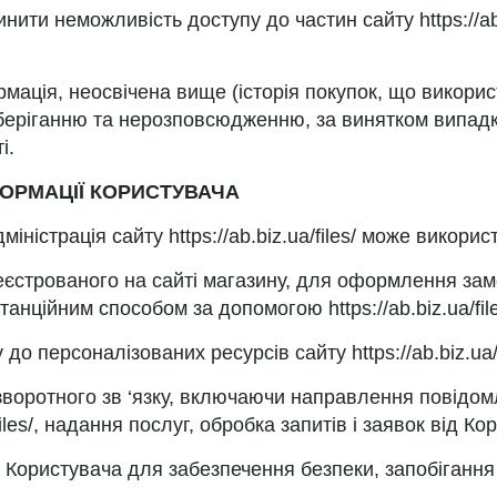
ити неможливість доступу до частин сайту https://ab.b
рмація, неосвічена вище (історія покупок, що викори
еріганню та нерозповсюдженню, за винятком випадків,
і.
НФОРМАЦІЇ КОРИСТУВАЧА
іністрація сайту https://ab.biz.ua/files/ може викори
ареєстрованого на сайті магазину, для оформлення за
анційним способом за допомогою https://ab.biz.ua/fil
до персоналізованих ресурсів сайту https://ab.biz.ua/f
зворотного зв ‘язку, включаючи направлення повідом
files/, надання послуг, обробка запитів і заявок від Ко
 Користувача для забезпечення безпеки, запобігання