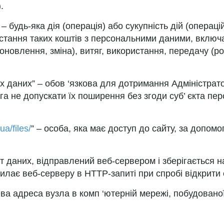
.
– будь-яка дія (операція) або сукупність дій (операц
истання таких коштів з персональними даними, включа
(оновлення, зміна), витяг, використання, передачу (
их даних” – обов ‘язкова для дотримання Адміністрат
 не допускати їх поширення без згоди суб’ єкта пер
ua/files/
” – особа, яка має доступ до сайту, за допом
т даних, відправлений веб-сервером і зберігається н
илає веб-серверу в HTTP-запиті при спробі відкрити с
ева адреса вузла в комп ‘ютерній мережі, побудованої