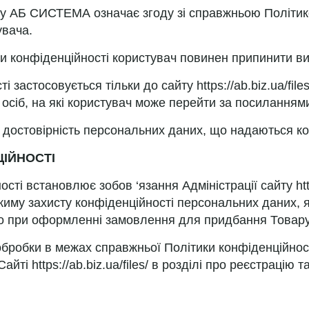
ту АБ СИСТЕМА означає згоду зі справжньою Політик
увача.
ики конфіденційності користувач повинен припинити в
 застосовується тільки до сайту https://ab.biz.ua/file
х осіб, на які користувач може перейти за посиланням
яє достовірність персональних даних, що надаються ко
ЦІЙНОСТІ
ті встановлює зобов ‘язання Адміністрації сайту https
иму захисту конфіденційності персональних даних, я
або при оформленні замовлення для придбання Товару
 обробки в межах справжньої Політики конфіденційно
йті https://ab.biz.ua/files/ в розділі про реєстрацію