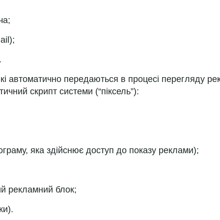
ча;
il);
.
які автоматично передаються в процесі перегляду рек
тичний скрипт системи (“піксель”):
ограму, яка здійснює доступ до показу реклами);
ий рекламний блок;
ки).