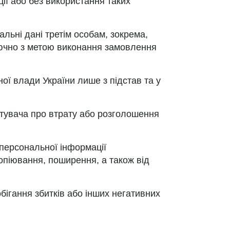
ії або без використання таких
льні дані третім особам, зокрема,
ключно з метою виконання замовлення
ї влади України лише з підстав та у
стувача про втрату або розголошення
у персональної інформації
опіювання, поширення, а також від
обігання збитків або інших негативних