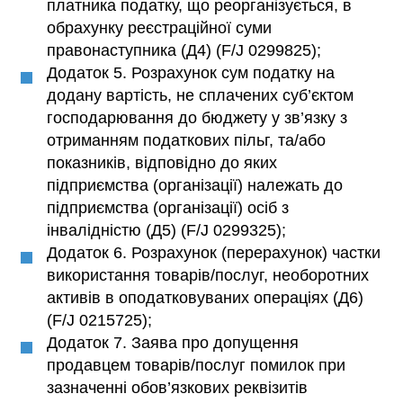
платника податку, що реорганізується, в
обрахунку реєстраційної суми
правонаступника (Д4) (F/J 0299825);
Додаток 5. Розрахунок сум податку на
додану вартість, не сплачених суб’єктом
господарювання до бюджету у зв’язку з
отриманням податкових пільг, та/або
показників, відповідно до яких
підприємства (організації) належать до
підприємства (організації) осіб з
інвалідністю (Д5) (F/J 0299325);
Додаток 6. Розрахунок (перерахунок) частки
використання товарів/послуг, необоротних
активів в оподатковуваних операціях (Д6)
(F/J 0215725);
Додаток 7. Заява про допущення
продавцем товарів/послуг помилок при
зазначенні обов’язкових реквізитів