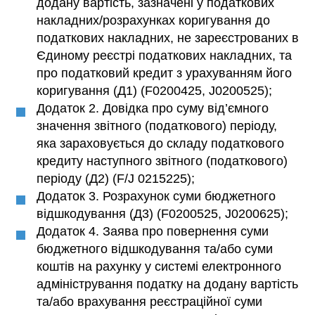
додану вартість, зазначені у податкових
накладних/розрахунках коригування до
податкових накладних, не зареєстрованих в
Єдиному реєстрі податкових накладних, та
про податковий кредит з урахуванням його
коригування (Д1) (F0200425, J0200525);
Додаток 2. Довідка про суму від’ємного
значення звітного (податкового) періоду,
яка зараховується до складу податкового
кредиту наступного звітного (податкового)
періоду (Д2) (F/J 0215225);
Додаток 3. Розрахунок суми бюджетного
відшкодування (Д3) (F0200525, J0200625);
Додаток 4. Заява про повернення суми
бюджетного відшкодування та/або суми
коштів на рахунку у системі електронного
адміністрування податку на додану вартість
та/або врахування реєстраційної суми