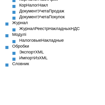
КорНалогНакл
ДокументУчетаПродаж
ДокументУчетаПокупок
Журнал
ЖурналРеестрНакладныхНДС
Модулі
НалоговыеНакладные
Обробки
ЭкспортXML
ИмпортИзXML
Словник