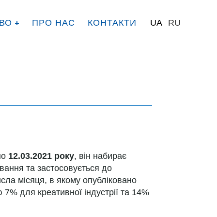
ВО
ПРО НАС
КОНТАКТИ
UA
RU
но
12.03.2021 року
, він набирає
ування та застосовується до
исла місяця, в якому опубліковано
ю 7% для креативної індустрії та 14%