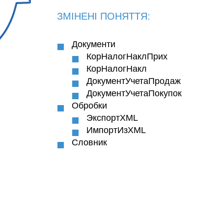
ЗМІНЕНІ ПОНЯТТЯ:
Документи
КорНалогНаклПрих
КорНалогНакл
ДокументУчетаПродаж
ДокументУчетаПокупок
Обробки
ЭкспортXML
ИмпортИзXML
Словник