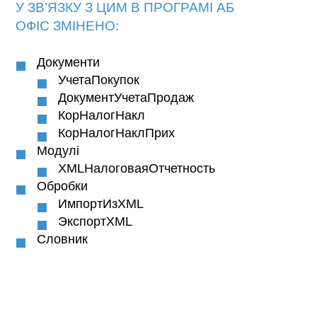
У ЗВ’ЯЗКУ З ЦИМ В ПРОГРАМІ
АБ
ОФІС
ЗМІНЕНО:
Документи
УчетаПокупок
ДокументУчетаПродаж
КорНалогНакл
КорНалогНаклПрих
Модулі
XMLНалоговаяОтчетность
Обробки
ИмпортИзXML
ЭкспортXML
Словник