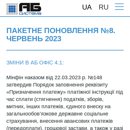
UA
RU
Головна
>
Підтримка
>
Поновлення
>
ПАКЕТНЕ ПОНОВЛЕННЯ №8. ЧЕРВЕНЬ
2023
ПАКЕТНЕ ПОНОВЛЕННЯ №8.
ЧЕРВЕНЬ 2023
ЗМІНИ В АБ ОФІС 4.1:
Мінфін наказом від 22.03.2023 р. №148
затвердив Порядок заповнення реквізиту
«Призначення платежу» платіжної інструкції під
час сплати (стягнення) податків, зборів,
митних, інших платежів, єдиного внеску на
загальнообов’язкове державне соціальне
страхування, внесення авансових платежів
(передоплати), грошової застави, а також у разі