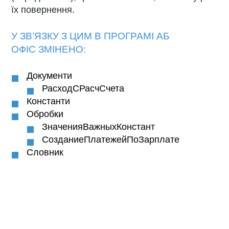
їх повернення.
У ЗВ’ЯЗКУ З ЦИМ В ПРОГРАМІ
АБ
ОФІС
ЗМІНЕНО:
Документи
РасходСРасчСчета
Константи
Обробки
ЗначенияВажныхКонстант
СозданиеПлатежейПоЗарплате
Словник