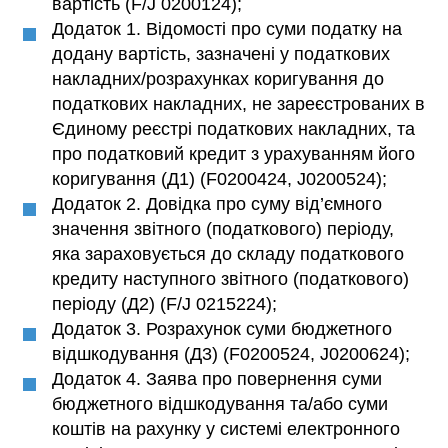
вартість (F/J 0200124);
Додаток 1. Відомості про суми податку на
додану вартість, зазначені у податкових
накладних/розрахунках коригування до
податкових накладних, не зареєстрованих в
Єдиному реєстрі податкових накладних, та
про податковий кредит з урахуванням його
коригування (Д1) (F0200424, J0200524);
Додаток 2. Довідка про суму від’ємного
значення звітного (податкового) періоду,
яка зараховується до складу податкового
кредиту наступного звітного (податкового)
періоду (Д2) (F/J 0215224);
Додаток 3. Розрахунок суми бюджетного
відшкодування (Д3) (F0200524, J0200624);
Додаток 4. Заява про повернення суми
бюджетного відшкодування та/або суми
коштів на рахунку у системі електронного