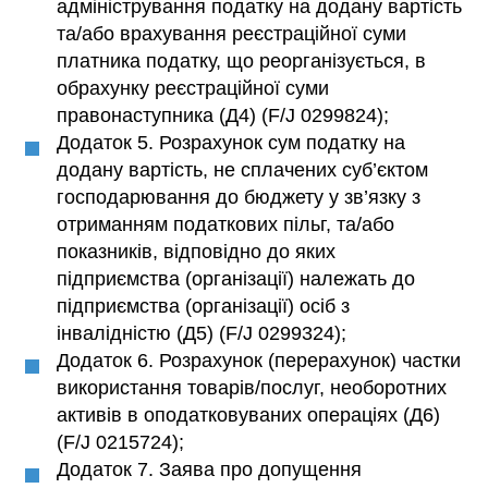
адміністрування податку на додану вартість
та/або врахування реєстраційної суми
платника податку, що реорганізується, в
обрахунку реєстраційної суми
правонаступника (Д4) (F/J 0299824);
Додаток 5. Розрахунок сум податку на
додану вартість, не сплачених суб’єктом
господарювання до бюджету у зв’язку з
отриманням податкових пільг, та/або
показників, відповідно до яких
підприємства (організації) належать до
підприємства (організації) осіб з
інвалідністю (Д5) (F/J 0299324);
Додаток 6. Розрахунок (перерахунок) частки
використання товарів/послуг, необоротних
активів в оподатковуваних операціях (Д6)
(F/J 0215724);
Додаток 7. Заява про допущення