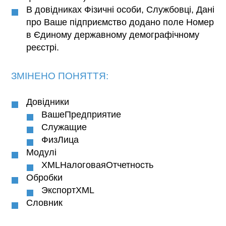
В довідниках Фізичні особи, Службовці, Дані
про Ваше підприємство додано поле Номер
в Єдиному державному демографічному
реєстрі.
ЗМІНЕНО ПОНЯТТЯ:
Довідники
ВашеПредприятие
Служащие
ФизЛица
Модулі
XMLНалоговаяОтчетность
Обробки
ЭкспортXML
Словник