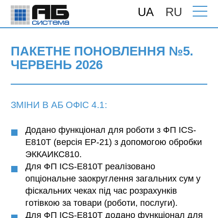
UA
RU
Головна
>
Підтримка
>
Поновлення
>
ПАКЕТНЕ ПОНОВЛЕННЯ №5. Червень
2026
ПАКЕТНЕ ПОНОВЛЕННЯ №5.
ЧЕРВЕНЬ 2026
ЗМІНИ В АБ ОФІС 4.1:
Додано функціонал для роботи з ФП ICS-
E810T (версія EP-21) з допомогою обробки
ЭККАИКС810.
Для ФП ICS-E810T реалізовано
опціональне заокруглення загальних сум у
фіскальних чеках під час розрахунків
готівкою за товари (роботи, послуги).
Для ФП ICS-E810T додано функціонал для