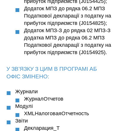
прибуток підприємств (J0154425);
Додаток МПЗ до рядка 06.2 МПЗ
Податкової декларації з податку на
прибуток підприємств (J0154825);
Додаток МПЗ-З до рядка 02 МПЗ-З
додатка МПЗ до рядка 06.2 МПЗ
Податкової декларації з податку на
прибуток підприємств (J0154925).
У ЗВ’ЯЗКУ З ЦИМ В ПРОГРАМІ АБ
ОФІС ЗМІНЕНО:
Журнали
ЖурналОтчетов
Модулі
XMLНалоговаяОтчетность
Звіти
Декларация_T