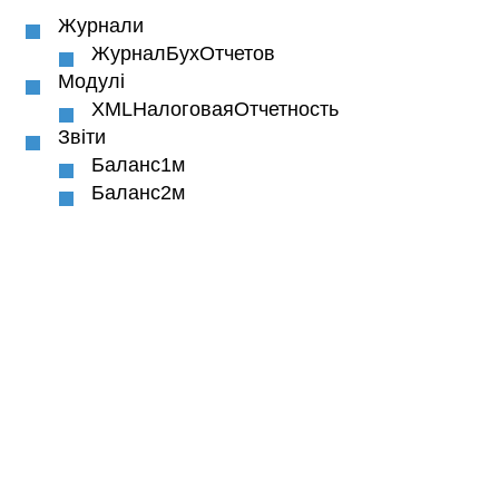
Журнали
ЖурналБухОтчетов
Модулі
XMLНалоговаяОтчетность
Звіти
Баланс1м
Баланс2м