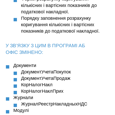
кількісних і вартісних показників до
податкової накладної.
Порядку заповнення розрахунку
коригування кількісних і вартісних
показників до податкової накладної.
У ЗВ’ЯЗКУ З ЦИМ В ПРОГРАМІ
АБ
ОФІС
ЗМІНЕНО:
Документи
ДокументУчетаПокупок
ДокументУчетаПродаж
КорНалогНакл
КорНалогНаклПрих
Журнали
ЖурналРеестрНакладныхНДС
Модулі