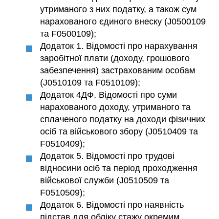
утриманого з них податку, а також сум
нарахованого єдиного внеску (J0500109
та F0500109);
Додаток 1. Відомості про нарахування
заробітної плати (доходу, грошового
забезпечення) застрахованим особам
(J0510109 та F0510109);
Додаток 4ДФ. Відомості про суми
нарахованого доходу, утриманого та
сплаченого податку на доходи фізичних
осіб та військового збору (J0510409 та
F0510409);
Додаток 5. Відомості про трудові
відносини осіб та період проходження
військової служби (J0510509 та
F0510509);
Додаток 6. Відомості про наявність
підстав для обліку стажу окремим