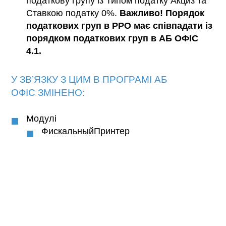
податкову групу із Типом податку Акциз та
Ставкою податку 0%.
Важливо! Порядок
податкових груп в РРО має співпадати із
порядком податкових груп в АБ ОФІС
4.1.
У ЗВ’ЯЗКУ З ЦИМ В ПРОГРАМІ
АБ
ОФІС
ЗМІНЕНО:
Модулі
ФискальныйПринтер