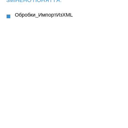
ЗМІНЕНО ПОНЯТТЯ:
Обробки_ИмпортИзXML