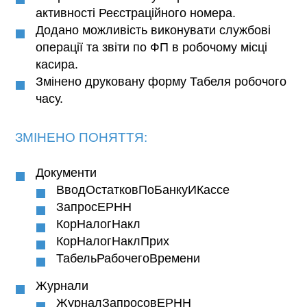
активності Реєстраційного номера.
Додано можливість виконувати службові
операції та звіти по ФП в робочому місці
касира.
Змінено друковану форму Табеля робочого
часу.
ЗМІНЕНО ПОНЯТТЯ:
Документи
ВводОстатковПоБанкуИКассе
ЗапросЕРНН
КорНалогНакл
КорНалогНаклПрих
ТабельРабочегоВремени
Журнали
ЖурналЗапросовЕРНН