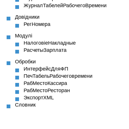
ЖурналТабелейРабочегоВремени
Довідники
РегНомера
Модулі
НалоговіеНакладные
РасчетыЗарплата
Обробки
ИнтерфейсДляФП
ПечТабельРабочеговремени
РабМестоКассира
РабМестоРесторан
ЭкспортXML
Словник