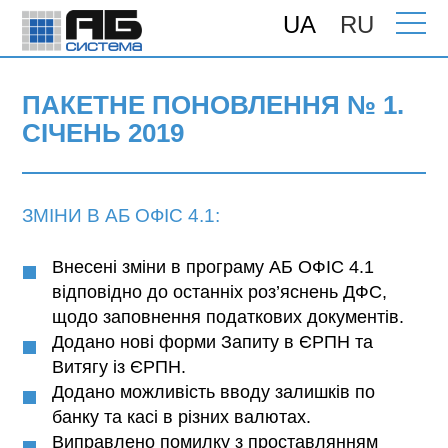
UA
RU
Головна
>
Підтримка
>
Поновлення
>
Пакетне поновлення № 1. Січень 2019
ПАКЕТНЕ ПОНОВЛЕННЯ № 1.
СІЧЕНЬ 2019
ЗМІНИ В АБ ОФІС 4.1:
Внесені зміни в програму АБ ОФІС 4.1
відповідно до останніх роз’яснень ДФС,
щодо заповнення податкових документів.
Додано нові форми Запиту в ЄРПН та
Витягу із ЄРПН.
Додано можливість вводу залишків по
банку та касі в різних валютах.
Виправлено помилку з проставлянням