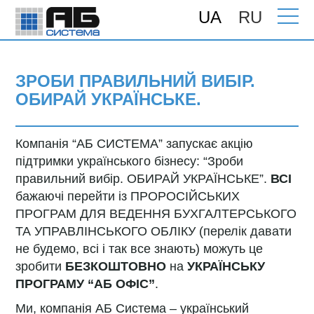
UA
RU
Головна
>
Підтримка
>
Консультації
>
Зроби правильний вибір. ОБИРАЙ
УКРАЇНСЬКЕ.
ЗРОБИ ПРАВИЛЬНИЙ ВИБІР.
ОБИРАЙ УКРАЇНСЬКЕ.
Компанія “АБ СИСТЕМА” запускає акцію
підтримки українського бізнесу: “Зроби
правильний вибір. ОБИРАЙ УКРАЇНСЬКЕ”.
ВСІ
бажаючі перейти із ПРОРОСІЙСЬКИХ
ПРОГРАМ ДЛЯ ВЕДЕННЯ БУХГАЛТЕРСЬКОГО
ТА УПРАВЛІНСЬКОГО ОБЛІКУ (перелік давати
не будемо, всі і так все знають) можуть це
зробити
БЕЗКОШТОВНО
на
УКРАЇНСЬКУ
ПРОГРАМУ “АБ ОФІС”
.
Ми, компанія АБ Система – український