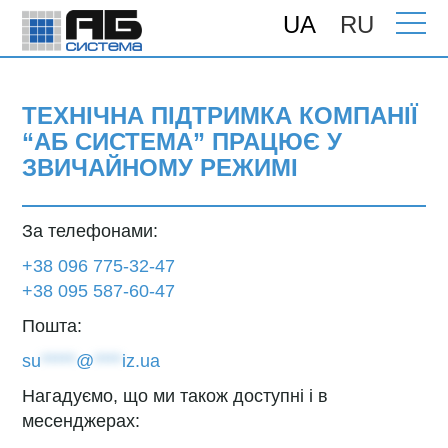
UA
RU
Головна
>
Підтримка
>
Консультації
>
Технічна підтримка компанії “АБ
СИСТЕМА” працює у звичайному режимі
ТЕХНІЧНА ПІДТРИМКА КОМПАНІЇ
“АБ СИСТЕМА” ПРАЦЮЄ У
ЗВИЧАЙНОМУ РЕЖИМІ
За телефонами:
+38 096 775-32-47
+38 095 587-60-47
Пошта:
su
*****
@
****
iz.ua
Нагадуємо, що ми також доступні і в
месенджерах: