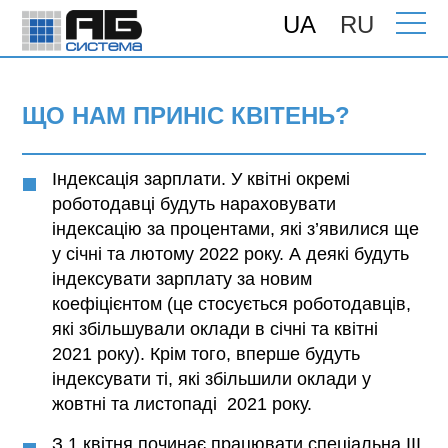
UA
RU
Головна
>
Підтримка
>
Консультації
> Що
нам приніс квітень?
ЩО НАМ ПРИНІС КВІТЕНЬ?
Індексація зарплати. У квітні окремі
роботодавці будуть нараховувати
індексацію за процентами, які з’явилися ще
у січні та лютому 2022 року. А деякі будуть
індексувати зарплату за новим
коефіцієнтом (це стосується роботодавців,
які збільшували оклади в січні та квітні
2021 року). Крім того, вперше будуть
індексувати ті, які збільшили оклади у
жовтні та листопаді 2021 року.
З 1 квітня починає працювати спеціальна ІІІ