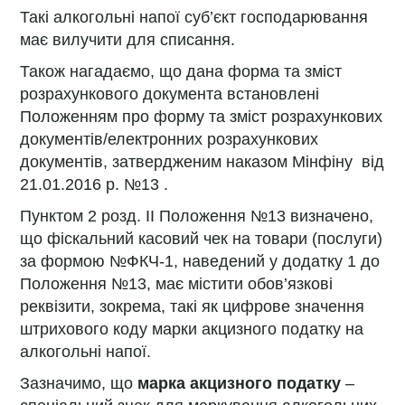
Такі алкогольні напої суб’єкт господарювання
має вилучити для списання.
Також нагадаємо, що дана форма та зміст
розрахункового документа встановлені
Положенням про форму та зміст розрахункових
документів/електронних розрахункових
документів, затвердженим наказом Мінфіну від
21.01.2016 р. №13 .
Пунктом 2 розд. II Положення №13 визначено,
що фіскальний касовий чек на товари (послуги)
за формою №ФКЧ-1, наведений у додатку 1 до
Положення №13, має містити обов’язкові
реквізити, зокрема, такі як цифрове значення
штрихового коду марки акцизного податку на
алкогольні напої.
Зазначимо, що
марка акцизного податку
–