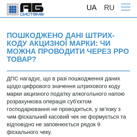
UA
RU
Головна
>
Підтримка
>
Консультації
>
Пошкоджено дані штрих-коду акцизної
марки: чи можна проводити через РРО
товар?
ПОШКОДЖЕНО ДАНІ ШТРИХ-
КОДУ АКЦИЗНОЇ МАРКИ: ЧИ
МОЖНА ПРОВОДИТИ ЧЕРЕЗ РРО
ТОВАР?
ДПС нагадує, що в разі пошкодження даних
щодо цифрового значення штрихового коду
марки акцизного податку алкогольного напою
розрахункова операція суб’єктом
господарювання не проводиться, у зв’язку з
чим фіскальний касовий чек не формується та
відповідно не заповнюється рядок 9
фіскального чеку.