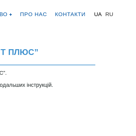
ВО
ПРО НАС
КОНТАКТИ
UA
RU
НТ ПЛЮС”
С”.
подальших інструкцій.