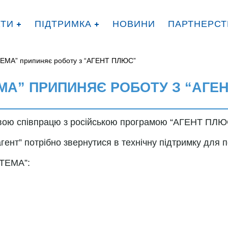
КТИ
ПІДТРИМКА
НОВИНИ
ПАРТНЕРСТ
ЕМА” припиняє роботу з “АГЕНТ ПЛЮС”
МА” ПРИПИНЯЄ РОБОТУ З “АГЕ
вою співпрацю з російською програмою “АГЕНТ ПЛЮ
гент” потрібно звернутися в технічну підтримку для 
СТЕМА”: