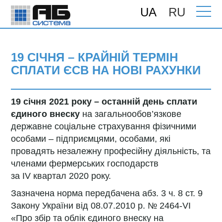
UA
RU
Головна
>
Підтримка
>
Консультації
> 19
січня – крайній термін сплати ЄСВ на
нові рахунки
19 СІЧНЯ – КРАЙНІЙ ТЕРМІН
СПЛАТИ ЄСВ НА НОВІ РАХУНКИ
19 січня 2021 року – останній день сплати
єдиного внеску
на загальнообов’язкове
державне соціальне страхування фізичними
особами – підприємцями, особами, які
провадять незалежну професійну діяльність, та
членами фермерських господарств
за ІV квартал 2020 року.
Зазначена норма передбачена абз. 3 ч. 8 ст. 9
Закону України від 08.07.2010 р. № 2464-VI
«Про збір та облік єдиного внеску на