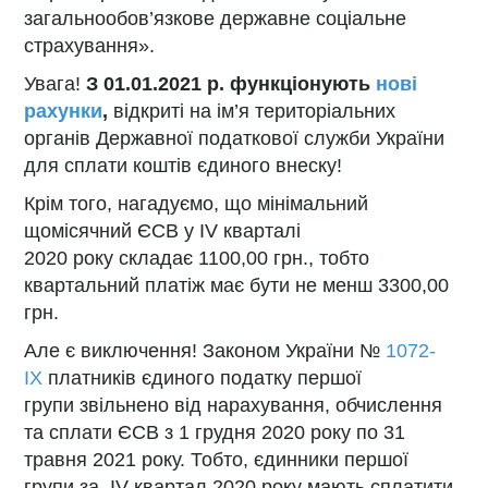
загальнообов’язкове державне соціальне
страхування».
Увага!
З
01.01.2021 р. функціонують
нові
рахунки
,
відкриті на ім’я територіальних
органів Державної податкової служби України
для сплати коштів єдиного внеску!
Крім того, нагадуємо, що мінімальний
щомісячний ЄСВ у ІV кварталі
2020 року складає 1100,00 грн., тобто
квартальний платіж має бути не менш 3300,00
грн.
Але є виключення! Законом України №
1072-
IX
платників єдиного податку першої
групи звільнено від нарахування, обчислення
та сплати ЄСВ з 1 грудня 2020 року по 31
травня 2021 року. Тобто, єдинники першої
групи за ІV квартал 2020 року мають сплатити