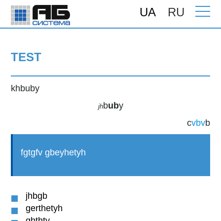
UA
RU
Головна
>
Програми для бізнесу
> TEST
TEST
khbuby
b
ub
y
jh
c
vbv
b
fgtgfv gbeyhetyh
jhbgb
gerthetyh
ghthty