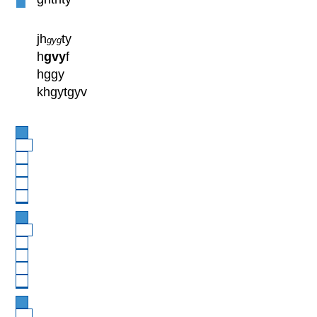
jh
ty
gyg
h
gvy
f
hggy
khgytgyv