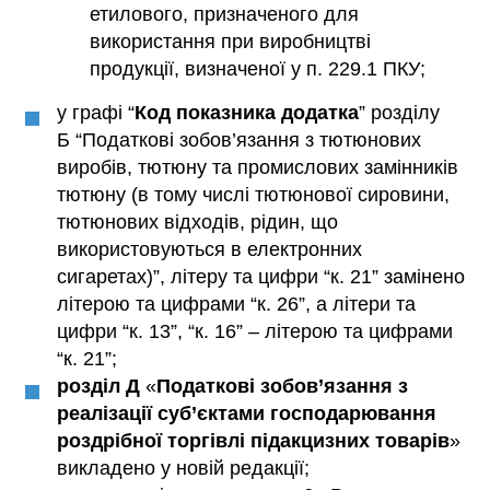
етилового, призначеного для
використання при виробництві
продукції, визначеної у п. 229.1 ПКУ;
у графі “
Код показника додатка
” розділу
Б “Податкові зобов’язання з тютюнових
виробів, тютюну та промислових замінників
тютюну (в тому числі тютюнової сировини,
тютюнових відходів, рідин, що
використовуються в електронних
сигаретах)”, літеру та цифри “к. 21” замінено
літерою та цифрами “к. 26”, а літери та
цифри “к. 13”, “к. 16” – літерою та цифрами
“к. 21”;
розділ Д
«
Податкові зобов’язання з
реалізації суб’єктами господарювання
роздрібної торгівлі підакцизних товарів
»
викладено у новій редакції;