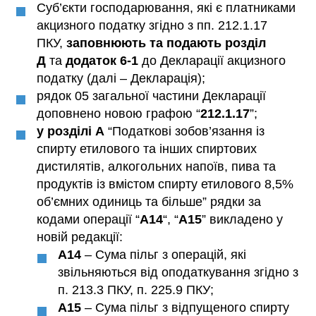
Суб’єкти господарювання, які є платниками
акцизного податку згідно з пп. 212.1.17
ПКУ,
заповнюють та подають розділ
Д
та
додаток 6-1
до Декларації акцизного
податку (далі – Декларація);
рядок 05 загальної частини Декларації
доповнено новою графою “
212.1.17
”;
у розділі А
“Податкові зобов’язання із
спирту етилового та інших спиртових
дистилятів, алкогольних напоїв, пива та
продуктів із вмістом спирту етилового 8,5%
об’ємних одиниць та більше” рядки за
кодами операції “
А14
“, “
А15
” викладено у
новій редакції:
А14
– Сума пільг з операцій, які
звільняються від оподаткування згідно з
п. 213.3 ПКУ, п. 225.9 ПКУ;
А15
– Сума пільг з відпущеного спирту