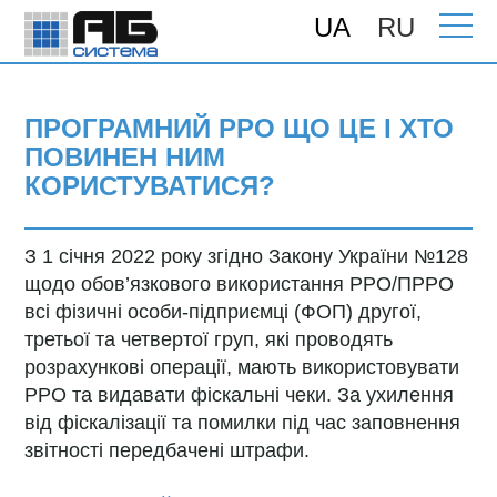
UA
RU
Головна
>
Новини
> Програмний РРО що
це і хто повинен ним користуватися?
ПРОГРАМНИЙ РРО ЩО ЦЕ І ХТО
ПОВИНЕН НИМ
КОРИСТУВАТИСЯ?
З 1 січня 2022 року згідно Закону України №128
щодо обов’язкового використання РРО/ПРРО
всі фізичні особи-підприємці (ФОП) другої,
третьої та четвертої груп, які проводять
розрахункові операції, мають використовувати
РРО та видавати фіскальні чеки. За ухилення
від фіскалізації та помилки під час заповнення
звітності передбачені штрафи.