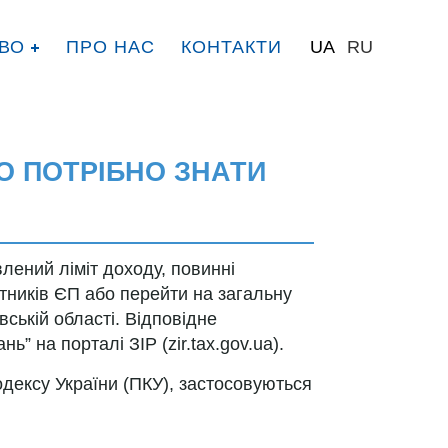
ВО
ПРО НАС
КОНТАКТИ
UA
RU
О ПОТРІБНО ЗНАТИ
лений ліміт доходу, повинні
атників ЄП або перейти на загальну
ській області. Відповідне
ь” на порталі ЗІР (zir.tax.gov.ua).
одексу України (ПКУ), застосовуються