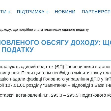
КТИ
ПІДТРИМКА
НОВИНИ
ПАРТНЕРСТ
оходу: що потрібно знати платникам єдиного податку
ОВЛЕНОГО ОБСЯГУ ДОХОДУ: Щ
 ПОДАТКУ
 сплачують єдиний податок (ЄП) і перевищили встанов
вищення. Після цього їм необхідно змінити групу пл
цію надали фахівці Головного управління ДПС у Київ
ї 107.01.01 розділу “Запитання – відповіді з Бази знан
тавки, встановлені п.п. 293.3 – 293.5 Податкового к