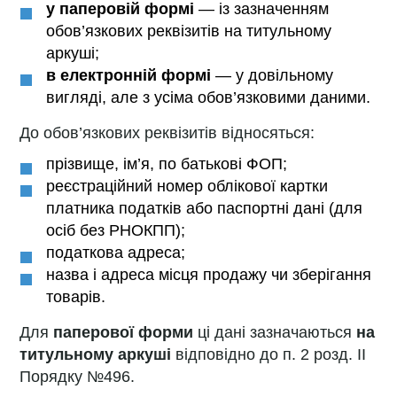
у паперовій формі
— із зазначенням
обов’язкових реквізитів на титульному
аркуші;
в електронній формі
— у довільному
вигляді, але з усіма обов’язковими даними.
До обов’язкових реквізитів відносяться:
прізвище, ім’я, по батькові ФОП;
реєстраційний номер облікової картки
платника податків або паспортні дані (для
осіб без РНОКПП);
податкова адреса;
назва і адреса місця продажу чи зберігання
товарів.
Для
паперової форми
ці дані зазначаються
на
титульному аркуші
відповідно до п. 2 розд. II
Порядку №496.