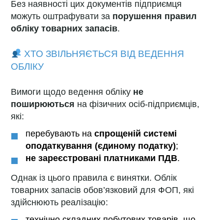
Без наявності цих документів підприємця
можуть оштрафувати за
порушення правил
обліку товарних запасів
.
ХТО ЗВІЛЬНЯЄТЬСЯ ВІД ВЕДЕННЯ
ОБЛІКУ
Вимоги щодо ведення обліку
не
поширюються
на фізичних осіб-підприємців,
які:
перебувають на
спрощеній системі
оподаткування (єдиному податку)
;
не зареєстровані платниками ПДВ
.
Однак із цього правила є винятки. Облік
товарних запасів обов’язковий для ФОП, які
здійснюють реалізацію:
технічно складних побутових товарів, що