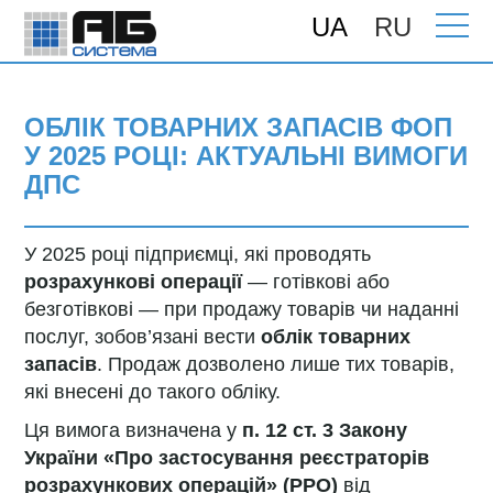
UA
RU
Головна
>
Новини
> Облік товарних
запасів ФОП у 2025 році: актуальні
вимоги ДПС
ОБЛІК ТОВАРНИХ ЗАПАСІВ ФОП
У 2025 РОЦІ: АКТУАЛЬНІ ВИМОГИ
ДПС
У 2025 році підприємці, які проводять
розрахункові операції
— готівкові або
безготівкові — при продажу товарів чи наданні
послуг, зобов’язані вести
облік товарних
запасів
. Продаж дозволено лише тих товарів,
які внесені до такого обліку.
Ця вимога визначена у
п. 12 ст. 3 Закону
України «Про застосування реєстраторів
розрахункових операцій» (РРО)
від