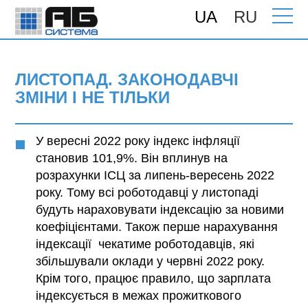
UA
RU
Головна
>
Новини
> Листопад.
Законодавчі зміни і не тільки
ЛИСТОПАД. ЗАКОНОДАВЧІ
ЗМІНИ І НЕ ТІЛЬКИ
У вересні 2022 року індекс інфляції
становив 101,9%. Він вплинув на
розрахунки ІСЦ за липень-вересень 2022
року. Тому всі роботодавці у листопаді
будуть нараховувати індексацію за новими
коефіцієнтами. Також перше нарахування
індексації чекатиме роботодавців, які
збільшували оклади у червні 2022 року.
Крім того, працює правило, що зарплата
індексується в межах прожиткового