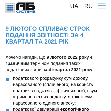
UA
RU
Головна
>
Новини
> 9 лютого спливає
строк подання звітності за 4 квартал та
2021 рік
9 ЛЮТОГО СПЛИВАЄ СТРОК
ПОДАННЯ ЗВІТНОСТІ ЗА 4
КВАРТАЛ ТА 2021 РІК
Хочемо нагади, що
9 лютого 2022 року є
граничним
терміном подання таких
податкових звітів
за 4 квартал 2021 року
:
податкового розрахунку сум доходу,
нарахованого (сплаченого) на користь
платників податків – фізичних осіб, і сум
утриманого з них податку, а також сум
нарахованого єдиного внеску;
податкової декларації
екологічного