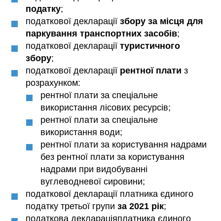
податку
;
податкової декларації
збору за місця для
паркування транспортних засобів
;
податкової декларації
туристичного
збору
;
податкової декларації
рентної
плати
з
розрахунком:
рентної плати за спеціальне
використання лісових ресурсів;
рентної плати за спеціальне
використання води;
рентної плати за користування надрами
без рентної плати за користування
надрами при видобуванні
вуглеводневої сировини;
податкової декларації платника єдиного
податку третьої групи
за
2021 рік
;
податкова деклараціяплатника єдиного