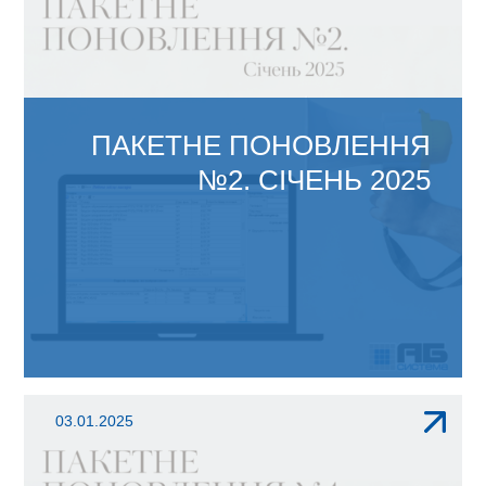
ПАКЕТНЕ ПОНОВЛЕННЯ
№2. СІЧЕНЬ 2025
ЗМІНИ В АБ ОФІС 4.1: З 01.01.2025р.
03.01.2025
змінено правила індексації....