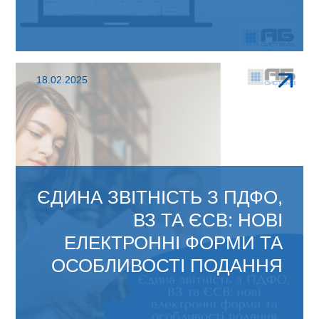
ЗМІНИ В АБ ОФІС 4.1: Змінено друковану
18.02.2025
форму чеків ППРО,...
ЄДИНА ЗВІТНІСТЬ З ПДФО,
ВЗ ТА ЄСВ: НОВІ
ЕЛЕКТРОННІ ФОРМИ ТА
ОСОБЛИВОСТІ ПОДАННЯ