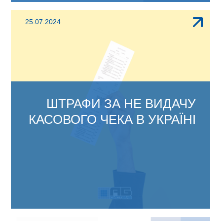
ЗМІНИ В АБ ОФІС 4.1: Відповідно до
25.07.2024
наказів Міністерства фінансів...
ШТРАФИ ЗА НЕ ВИДАЧУ
КАСОВОГО ЧЕКА В УКРАЇНІ