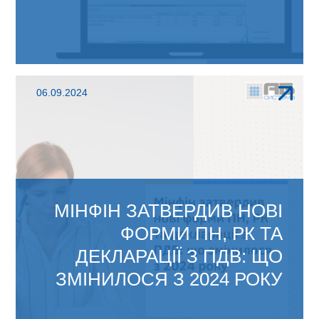
ЗМІНИ В АБ ОФІС 4.1: Додано перевірку на
06.09.2024
порожній пакет...
МІНФІН ЗАТВЕРДИВ НОВІ
ФОРМИ ПН, РК ТА
ДЕКЛАРАЦІЇ З ПДВ: ЩО
ЗМІНИЛОСЯ З 2024 РОКУ