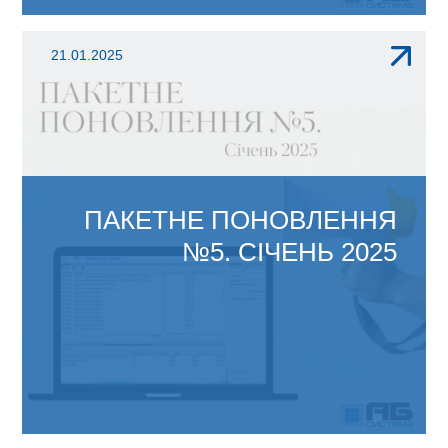
ЗМІНИ В АБ ОФІС 4.1: Мінфін наказом від
21.01.2025
24.01.2025р. N39...
ПАКЕТНЕ ПОНОВЛЕННЯ
№5. СІЧЕНЬ 2025