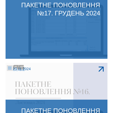
ПАКЕТНЕ ПОНОВЛЕННЯ
№17. ГРУДЕНЬ 2024
ЗМІНИ В АБ ОФІС 4.1: Закон про податкові
29.11.2024
зміни набув...
ПАКЕТНЕ ПОНОВЛЕННЯ