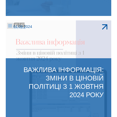
Міністерство фінансів України своїм
04.09.2024
наказом від 09 серпня 2024 року...
ВАЖЛИВА ІНФОРМАЦІЯ:
ЗМІНИ В ЦІНОВІЙ
ПОЛІТИЦІ З 1 ЖОВТНЯ
2024 РОКУ