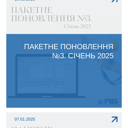
07.11.2024р. N567...
ПАКЕТНЕ ПОНОВЛЕННЯ
№3. СІЧЕНЬ 2025
ЗМІНИ В АБ ОФІС 4.1: З
07.01.2025
03.01.2025р. вступила в дію нова...