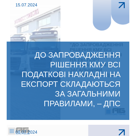
Видача касового чека є обов'язковою
15.07.2024
процедурою для кожного підприємця,
який...
ДО ЗАПРОВАДЖЕННЯ
РІШЕННЯ КМУ ВСІ
ПОДАТКОВІ НАКЛАДНІ НА
ЕКСПОРТ СКЛАДАЮТЬСЯ
ЗА ЗАГАЛЬНИМИ
ПРАВИЛАМИ, – ДПС
ГУ ДПС у Вінницькій області нагадує, що
08.07.2024